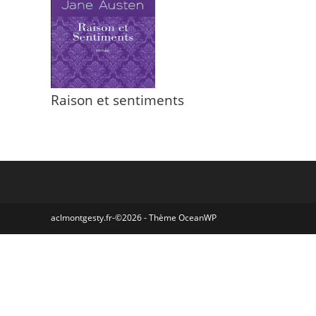
Raison et sentiments
aclmontgesty.fr-©2026 - Thème OceanWP