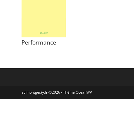
Performance
aclmontgesty.fr-©2026 - Thème OceanWP