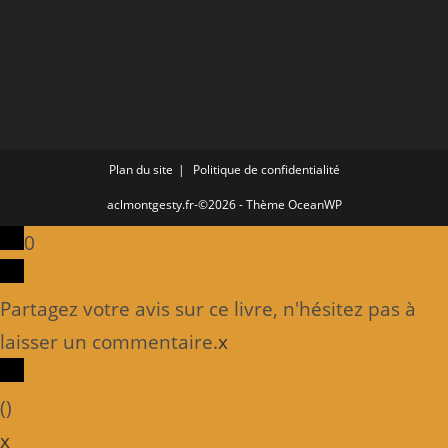
Plan du site
Politique de confidentialité
aclmontgesty.fr-©2026 - Thème OceanWP
0
Partagez votre avis sur ce livre, n'hésitez pas à
laisser un commentaire.
x
(
)
x