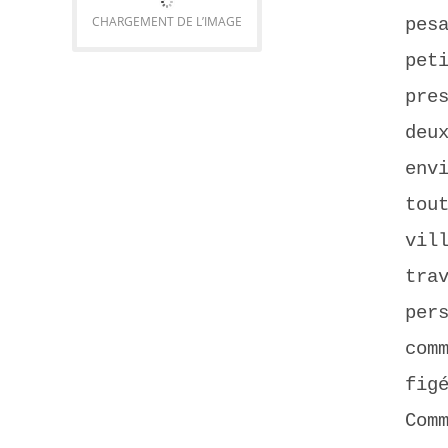
CHARGEMENT DE L’IMAGE
pes
pet
pre
deu
env
tou
vil
tra
per
com
fig
Com