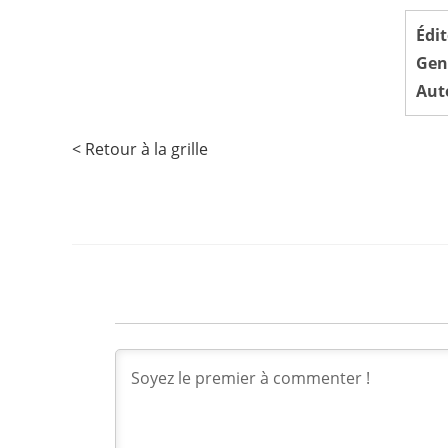
Édit
Gen
Aut
< Retour à la grille